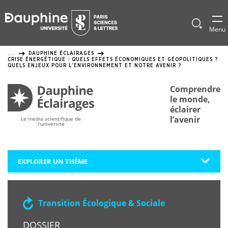
Panneau
de
Afficher
Menu
le
gestion
formulai
DAUPHINE ÉCLAIRAGES
...
de
des
CRISE ÉNERGÉTIQUE : QUELS EFFETS ÉCONOMIQUES ET GÉOPOLITIQUES ?
recherch
QUELS ENJEUX POUR L’ENVIRONNEMENT ET NOTRE AVENIR ?
cookies
Comprendre
le monde,
éclairer
l’avenir
Le media scientifique de
l'université
EXPLORER UN THÈME
Transition Écologique & Sociale
DOSSIER