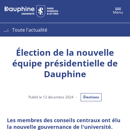
Aller
Aller
Plan
Menu
au
au
du
contenu
menu
site
...
Toute l'actualité
Élection de la nouvelle
équipe présidentielle de
Dauphine
Publié le 12 décembre 2024
-
Élections
Les membres des conseils centraux ont élu
la nouvelle gouvernance de l'université.