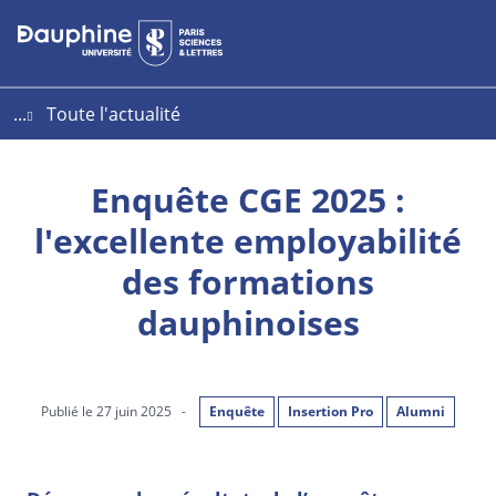
Aller
Aller
Plan
au
au
du
contenu
menu
site
...
Toute l'actualité
Enquête CGE 2025 :
l'excellente employabilité
des formations
dauphinoises
Publié le 27 juin 2025
-
Enquête
Insertion Pro
Alumni