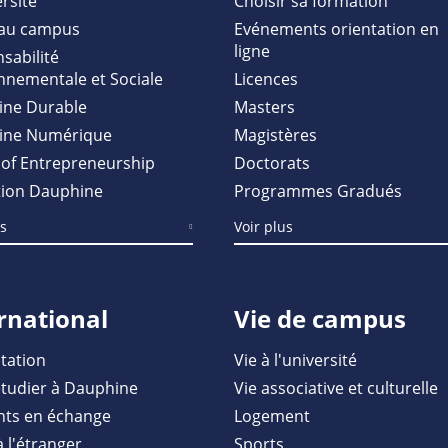
rsité
Choisir sa formation
au campus
Evénements orientation en
ligne
sabilité
nnementale et Sociale
Licences
ine Durable
Masters
ine Numérique
Magistères
of Entrepreneurship
Doctorats
ion Dauphine
Programmes Gradués
us
Voir plus
rnational
Vie de campus
tation
Vie à l'université
étudier à Dauphine
Vie associative et culturelle
nts en échange
Logement
à l'étranger
Sports