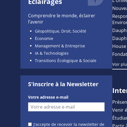
Éclairages
L'Unive
Nouve
Comprendre le monde, éclairer
Respon
l’avenir
Enviro
Dauph
Géopolitique, Droit, Société
Dauph
Économie
Management & Entreprise
House 
IA & Technologies
Fondat
Transitions Écologique & Sociale
Voir pl
S'inscrire à la Newsletter
Inte
Votre adresse e-mail
Présen
Venir 
Étudia
J'accepte de recevoir la newsletter de
Partir 