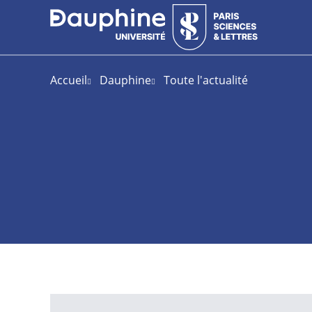
Aller
Aller
Plan
au
au
du
contenu
menu
site
Accueil
Dauphine
Toute l'actualité