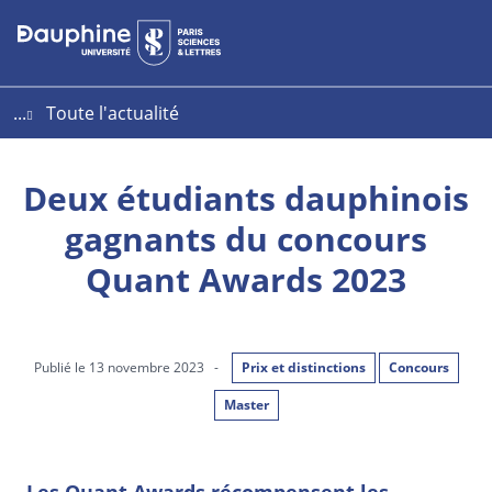
Aller
Aller
Plan
au
au
du
contenu
menu
site
...
Toute l'actualité
Deux étudiants dauphinois
gagnants du concours
Quant Awards 2023
Publié le 13 novembre 2023
-
Prix et distinctions
Concours
Master