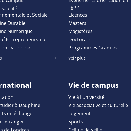
au campus
Evénements orientation en
ligne
sabilité
nnementale et Sociale
Licences
ine Durable
Masters
ine Numérique
Magistères
of Entrepreneurship
Doctorats
ion Dauphine
Programmes Gradués
us
Voir plus
rnational
Vie de campus
tation
Vie à l'université
étudier à Dauphine
Vie associative et culturelle
nts en échange
Logement
à l'étranger
Sports
s de Londres
Cellule de veille