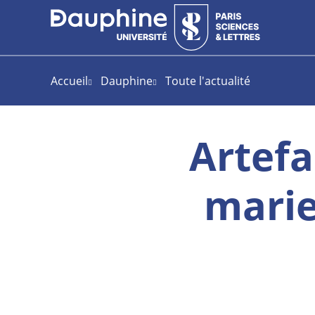
Aller
Aller
Plan
au
au
du
contenu
menu
site
Accueil
Dauphine
Toute l'actualité
Artefa
marie