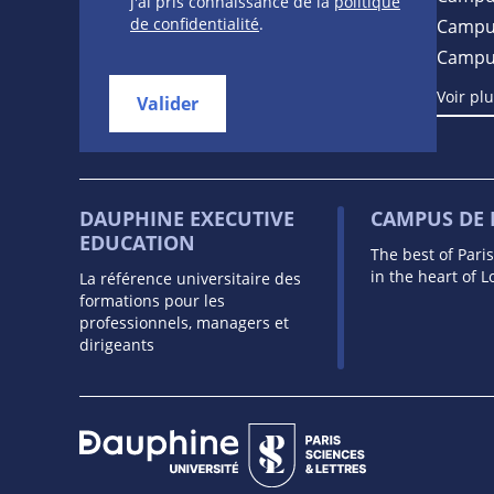
j'ai pris connaissance de la
politique
de confidentialité
.
Campus
Campu
Voir pl
Valider
DAUPHINE EXECUTIVE
CAMPUS DE
EDUCATION
The best of Pari
in the heart of 
La référence universitaire des
formations pour les
professionnels, managers et
dirigeants