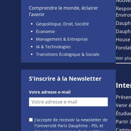
Nouve
Comprendre le monde, éclairer
Respon
l’avenir
Enviro
Dauph
Géopolitique, Droit, Société
Dauph
Économie
Management & Entreprise
House 
IA & Technologies
Fondat
Transitions Écologique & Sociale
Voir pl
S'inscrire à la Newsletter
Inte
Votre adresse e-mail
Présen
Venir 
Étudia
J'accepte de recevoir la newsletter de
Partir 
l'Université Paris Dauphine - PSL et
Campu