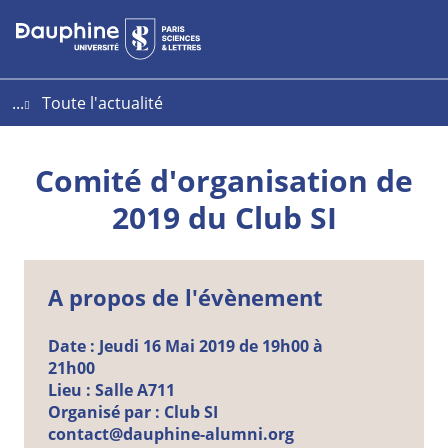
Aller
Aller
Plan
au
au
du
contenu
menu
site
...
Toute l'actualité
Comité d'organisation de
2019 du Club SI
A propos de l'évènement
Date :
Jeudi
16
Mai
2019 de 19h00 à
21h00
Lieu :
Salle A711
Organisé par :
Club SI
contact@dauphine-alumni.org