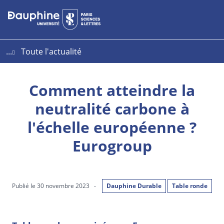
Aller
Aller
Plan
au
au
du
contenu
menu
site
...
Toute l'actualité
Comment atteindre la
neutralité carbone à
l'échelle européenne ?
Eurogroup
Publié le 30 novembre 2023
-
Dauphine Durable
Table ronde