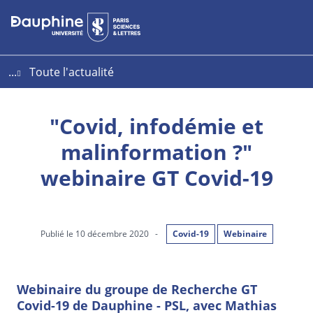
Aller
Aller
Plan
au
au
du
contenu
menu
site
...
Toute l'actualité
"Covid, infodémie et
malinformation ?"
webinaire GT Covid-19
Publié le 10 décembre 2020
-
Covid-19
Webinaire
Webinaire du groupe de Recherche GT
Covid-19 de Dauphine - PSL, avec Mathias