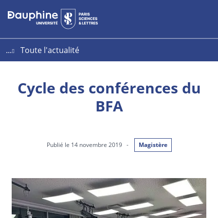
Aller
Aller
Plan
au
au
du
contenu
menu
site
...
Toute l'actualité
Cycle des conférences du
BFA
Publié le 14 novembre 2019
-
Magistère