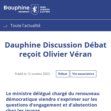
Aller
Aller
Plan
au
au
du
contenu
menu
site
...
Toute l'actualité
Dauphine Discussion Débat
reçoit Olivier Véran
Publié le 12 octobre 2023
-
Débat
Vie associative
Le ministre délégué chargé du renouveau
démocratique viendra s'exprimer sur les
questions d'engagement et d'abstention
chez les jeunes.