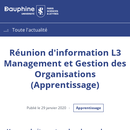
Aller
Aller
Plan
au
au
du
contenu
menu
site
...
Toute l'actualité
Réunion d'information L3
Management et Gestion des
Organisations
(Apprentissage)
Publié le 29 janvier 2020
-
Apprentissage