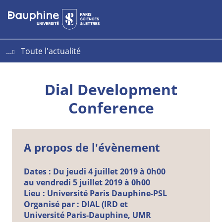
Aller
Aller
Plan
au
au
du
contenu
menu
site
...
Toute l'actualité
Dial Development
Conference
A propos de l'évènement
Dates :
Du jeudi 4 juillet 2019 à 0h00
au vendredi 5 juillet 2019 à 0h00
Lieu :
Université Paris Dauphine-PSL
Organisé par :
DIAL (IRD et
Université Paris-Dauphine, UMR