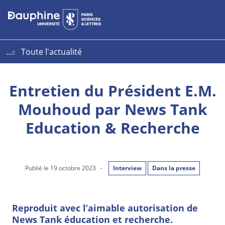
Aller
Aller
Plan
au
au
du
contenu
menu
site
...
Toute l'actualité
Entretien du Président E.M.
Mouhoud par News Tank
Education & Recherche
Publié le 19 octobre 2023
-
Interview
Dans la presse
Reproduit avec l’aimable autorisation de
News Tank éducation et recherche.