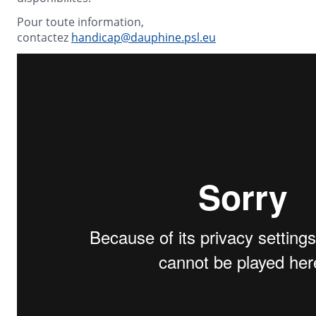
Pour toute information,
contactez
handicap@dauphine.psl.eu