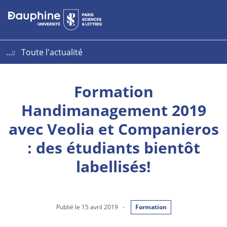
Aller
Aller
Plan
au
au
du
contenu
menu
site
...
Toute l'actualité
Formation
Handimanagement 2019
avec Veolia et Companieros
: des étudiants bientôt
labellisés!
Publié le 15 avril 2019
-
Formation