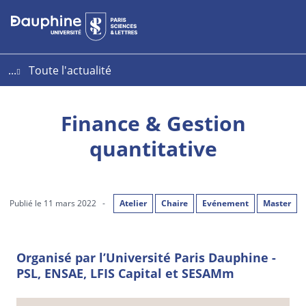
Aller
Aller
Plan
au
au
du
contenu
menu
site
...
Toute l'actualité
Finance & Gestion
quantitative
Publié le 11 mars 2022
-
Atelier
Chaire
Evénement
Master
Organisé par l’Université Paris Dauphine -
PSL, ENSAE, LFIS Capital et SESAMm