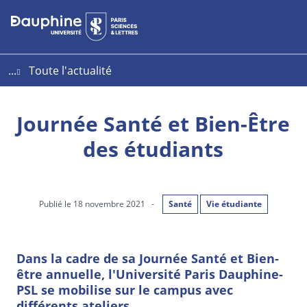
Aller
Aller
Plan
au
au
du
contenu
menu
site
...
Toute l'actualité
Journée Santé et Bien-Être
des étudiants
Publié le 18 novembre 2021
-
Santé
Vie étudiante
Dans la cadre de sa Journée Santé et Bien-
être annuelle, l'Université Paris Dauphine-
PSL se mobilise sur le campus avec
différents ateliers