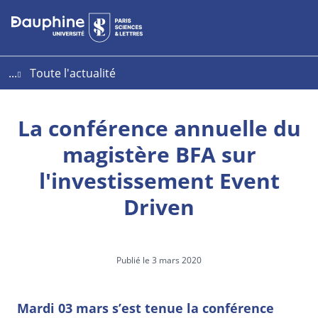
Aller
Aller
Plan
au
au
du
contenu
menu
site
...
Toute l'actualité
La conférence annuelle du
magistère BFA sur
l'investissement Event
Driven
Publié le 3 mars 2020
Mardi 03 mars s’est tenue la conférence