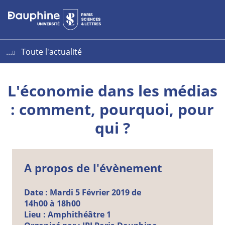
Aller
Aller
Plan
au
au
du
contenu
menu
site
...
Toute l'actualité
L'économie dans les médias
: comment, pourquoi, pour
qui ?
A propos de l'évènement
Date :
Mardi
5
Février
2019 de
14h00 à 18h00
Lieu :
Amphithéâtre 1