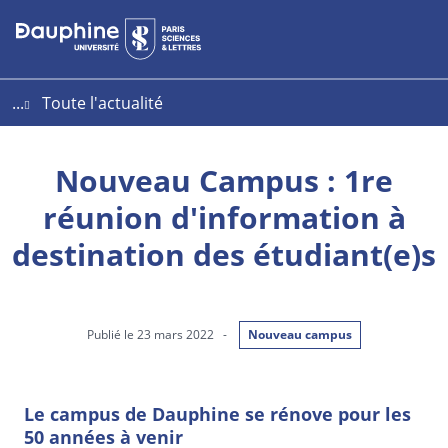
Aller
Aller
Plan
au
au
du
contenu
menu
site
...
Toute l'actualité
Nouveau Campus : 1re
réunion d'information à
destination des étudiant(e)s
Publié le 23 mars 2022
-
Nouveau campus
Le campus de Dauphine se rénove pour les
50 années à venir