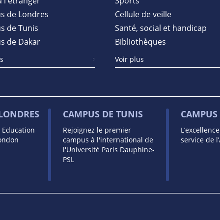
à l'étranger
Sports
s de Londres
Cellule de veille
 de Tunis
Santé, social et handicap
s de Dakar
Bibliothèques
us
Voir plus
 LONDRES
CAMPUS DE TUNIS
CAMPUS 
s Education
Rejoignez le premier
L’excellenc
London
campus à l'international de
service de l
l'Université Paris Dauphine-
PSL