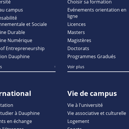
rsité
Choisir sa formation
au campus
Evénements orientation en
ligne
sabilité
nnementale et Sociale
Licences
ine Durable
Masters
ine Numérique
Magistères
of Entrepreneurship
Doctorats
ion Dauphine
Programmes Gradués
us
Voir plus
rnational
Vie de campus
tation
Vie à l'université
étudier à Dauphine
Vie associative et culturelle
nts en échange
Logement