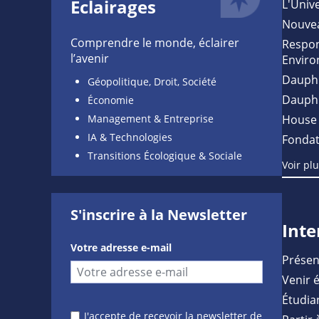
Éclairages
L'Unive
Nouve
Comprendre le monde, éclairer
Respon
l’avenir
Enviro
Dauph
Géopolitique, Droit, Société
Dauph
Économie
Management & Entreprise
House 
IA & Technologies
Fondat
Transitions Écologique & Sociale
Voir pl
S'inscrire à la Newsletter
Inte
Votre adresse e-mail
Présen
Venir 
Étudia
J'accepte de recevoir la newsletter de