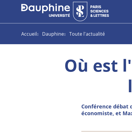
Aller
Aller
Plan
au
au
du
contenu
menu
site
Accueil
Dauphine
Toute l'actualité
Où est l
Conférence débat d
économiste, et Max