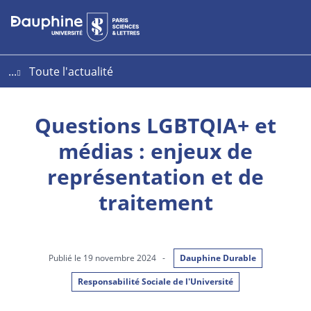
Aller
Aller
Plan
au
au
du
contenu
menu
site
...
Toute l'actualité
Questions LGBTQIA+ et
médias : enjeux de
représentation et de
traitement
Publié le 19 novembre 2024
-
Dauphine Durable
Responsabilité Sociale de l'Université