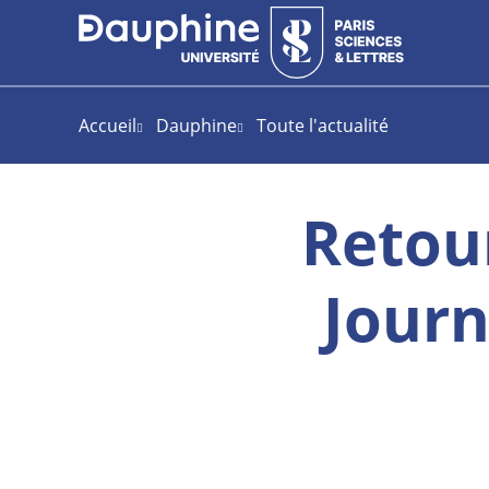
Aller
Aller
Plan
au
au
du
contenu
menu
site
Accueil
Dauphine
Toute l'actualité
Retour
Journ