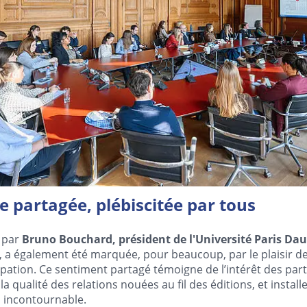
 partagée, plébiscitée par tous
e par
Bruno Bouchard, président de l'Université Paris Dau
 a également été marquée, pour beaucoup, par le plaisir de
pation. Ce sentiment partagé témoigne de l’intérêt des par
a qualité des relations nouées au fil des éditions, et insta
 incontournable.