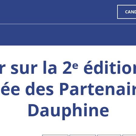
CAN
 sur la 2ᵉ éditio
ée des Partenai
Dauphine