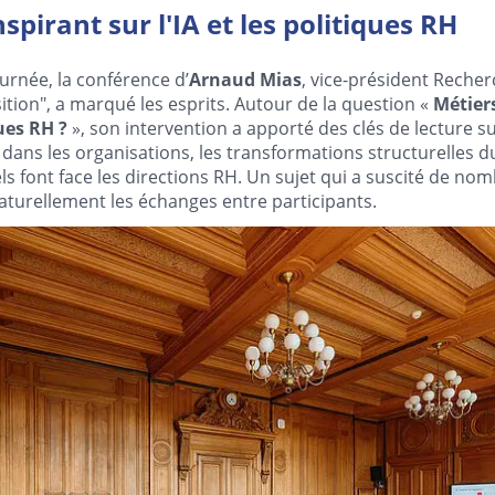
spirant sur l'IA et les politiques RH
rnée, la conférence d’
Arnaud Mias
, vice-président Recher
sition", a marqué les esprits. Autour de la question «
Métiers
ques RH ?
», son intervention a apporté des clés de lecture su
lle dans les organisations, les transformations structurelles du
s font face les directions RH. Un sujet qui a suscité de no
turellement les échanges entre participants.