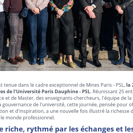
st tenue dans le cadre exceptionnel de Mines Paris - PSL,
la 
es de l'Université Paris Dauphine - PSL
. Réunissant 25 ent
ce et de Master, des enseignants-chercheurs, l'équipe de la 
a gouvernance de l'université, cette journée, pensée pour of
n et d'inspiration, a une nouvelle fois illustré la richesse 
le monde professionnel.
riche, rythmé par les échanges et le