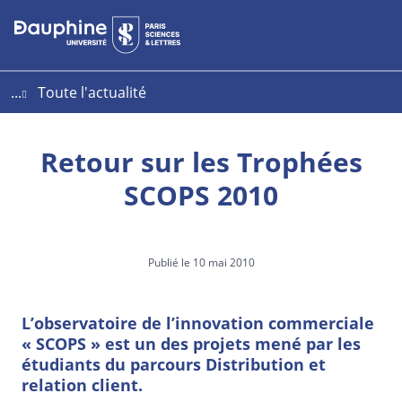
Aller
Aller
Plan
au
au
du
contenu
menu
site
...
Toute l'actualité
Retour sur les Trophées
SCOPS 2010
Publié le 10 mai 2010
L’observatoire de l’innovation commerciale
« SCOPS » est un des projets mené par les
étudiants du parcours Distribution et
relation client.