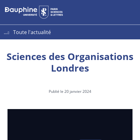
Aller
Aller
Plan
au
au
du
contenu
menu
site
...
Toute l'actualité
Sciences des Organisations
Londres
Publié le 20 janvier 2024