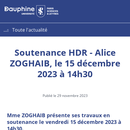
Aller
Aller
Plan
au
au
du
contenu
menu
site
...
Toute l'actualité
Soutenance HDR - Alice
ZOGHAIB, le 15 décembre
2023 à 14h30
Publié le 29 novembre 2023
Mme ZOGHAIB présente ses travaux en
soutenance le vendredi 15 décembre 2023 à
14h30.