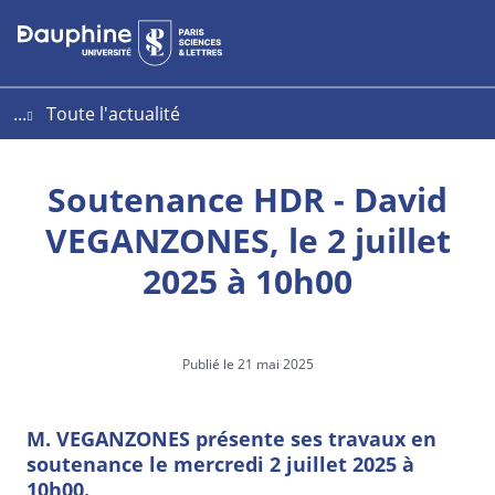
Aller
Aller
Plan
au
au
du
contenu
menu
site
...
Toute l'actualité
Soutenance HDR - David
VEGANZONES, le 2 juillet
2025 à 10h00
Publié le 21 mai 2025
M. VEGANZONES présente ses travaux en
soutenance le mercredi 2 juillet 2025 à
10h00.