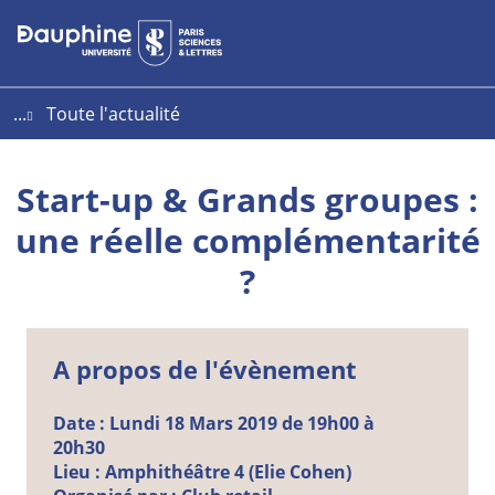
Aller
Aller
Plan
au
au
du
contenu
menu
site
...
Toute l'actualité
Start-up & Grands groupes :
une réelle complémentarité
?
A propos de l'évènement
Date :
Lundi
18
Mars
2019 de 19h00 à
20h30
Lieu :
Amphithéâtre 4 (Elie Cohen)