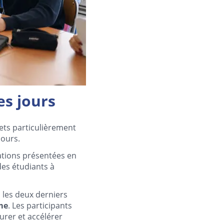
es jours
jets particulièrement
jours.
sations présentées en
des étudiants à
les deux derniers
me
. Les participants
turer et accélérer