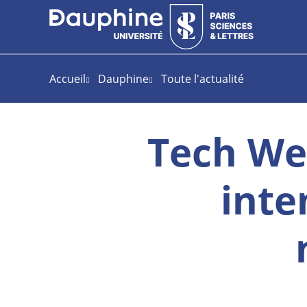
Aller
Aller
Plan
au
au
du
contenu
menu
site
Accueil
Dauphine
Toute l'actualité
Tech We
inte