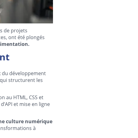
s de projets
es, ont été plongés
érimentation.
ant
ux du développement
ui structurent les
ion au HTML, CSS et
 d’API et mise en ligne
ne culture numérique
ransformations à