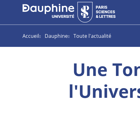
Aller
Aller
Plan
au
au
du
contenu
menu
site
Accueil
Dauphine
Toute l'actualité
Une To
l'Univer