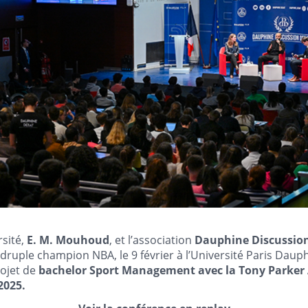
rsité,
E. M. Mouhoud
, et l’association
Dauphine Discussio
ruple champion NBA, le 9 février à l’Université Paris Daup
ojet de
bachelor Sport Management avec la Tony Parke
2025.