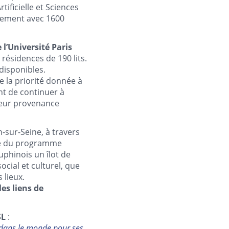
rtificielle et Sciences
ncement avec 1600
 l’Université Paris
 résidences de 190 lits.
disponibles.
e la priorité donnée à
nt de continuer à
 leur provenance
n-sur-Seine, à travers
dre du programme
uphinois un îlot de
cial et culturel, que
 lieux.
es liens de
SL
:
s dans le monde pour ses