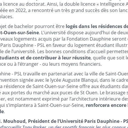
la licence au doctorat. Ainsi, la double licence « Intelligence A
réée en 2022, a rencontré un très grand succès dès son la
places.
ojet de bachelor pourront être
logés dans les résidences de
nt-Ouen-sur-Seine
. L’université dispose aujourd’hui de deux
uveaux logements acquis par la Fondation Dauphine seront 
é Paris Dauphine - PSL en faveur du logement étudiant illustr
le de l’université. Les bonnes conditions d’accueil permette
étudiants et de contribuer à leur réussite
, quelle que soit
ce ou à l’étranger - ou leurs moyens financiers.
hine - PSL travaille en partenariat avec la ville de Saint-Oue
onvention signée avec le lycée Auguste Blanqui, dans le ca
La résidence de Saint-Ouen-sur-Seine offre aux étudiants da
té aux portes du marché aux puces de St Ouen. Le brassage so
iser, est notamment exprimé par l’architecture intérieure des
qui s’implantera à Saint-Ouen-sur-Seine,
renforcera encore l
le
.
. Mouhoud, Président de l’Université Paris Dauphine - P
d’accueillir Tony Parker, un des sportifs français les plus connu