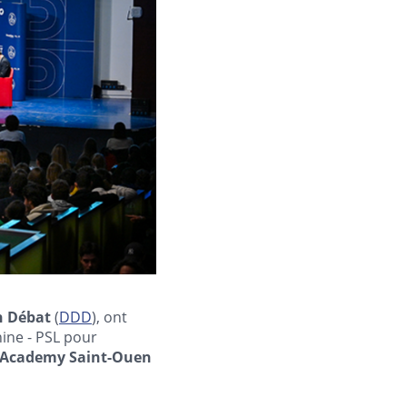
n Débat
(
DDD
), ont
hine - PSL pour
r Academy Saint-Ouen