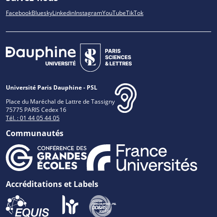
Facebook
Bluesky
Linkedin
Instagram
YouTube
TikTok
Université Paris Dauphine - PSL
Place du Maréchal de Lattre de Tassigny
75775 PARIS Cedex 16
Tél. : 01 44 05 44 05
Communautés
Accréditations et Labels