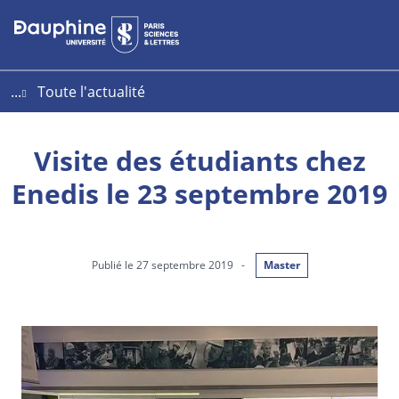
Aller
Aller
Plan
au
au
du
contenu
menu
site
...
Toute l'actualité
Visite des étudiants chez
Enedis le 23 septembre 2019
Publié le 27 septembre 2019
-
Master