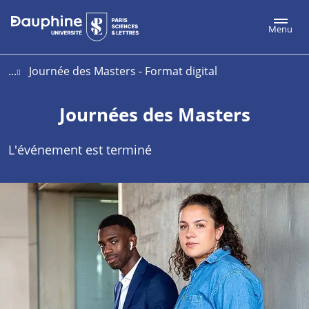
Aller
Aller
Plan
Menu
au
au
du
contenu
menu
site
...
Journée des Masters - Format digital
Journées des Masters
L'événement est terminé