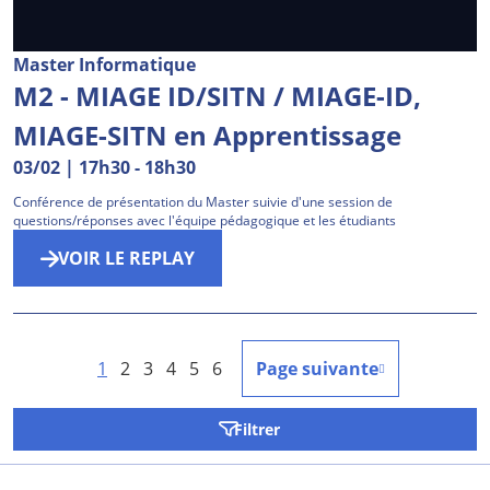
Master Informatique
M2 - MIAGE ID/SITN / MIAGE-ID,
MIAGE-SITN en Apprentissage
03/02 | 17h30
-
18h30
Conférence de présentation du Master suivie d'une session de
questions/réponses avec l'équipe pédagogique et les étudiants
VOIR LE REPLAY
1
2
3
4
5
6
Page suivante
Filtrer