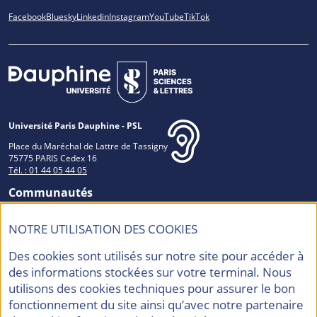
Facebook
Bluesky
Linkedin
Instagram
YouTube
TikTok
Université Paris Dauphine - PSL
Place du Maréchal de Lattre de Tassigny
75775 PARIS Cedex 16
Tél. : 01 44 05 44 05
Communautés
NOTRE UTILISATION DES COOKIES
Des cookies sont utilisés sur notre site pour accéder à
Accréditations et Labels
des informations stockées sur votre terminal. Nous
utilisons des cookies techniques pour assurer le bon
fonctionnement du site ainsi qu’avec notre partenaire