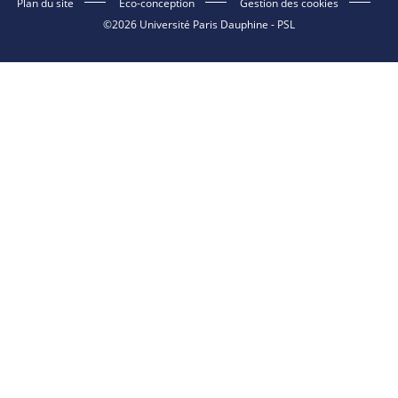
Plan du site
Eco-conception
Gestion des cookies
©2026 Université Paris Dauphine - PSL