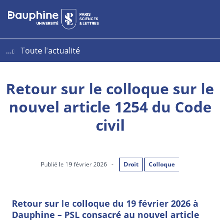
Aller
Aller
Plan
au
au
du
contenu
menu
site
...
Toute l'actualité
Retour sur le colloque sur le
nouvel article 1254 du Code
civil
Publié le 19 février 2026
-
Droit
Colloque
Retour sur le colloque du 19 février 2026 à
Dauphine – PSL consacré au nouvel article