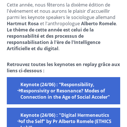
Cette année, nous fêterons la dixième édition de
l'événement et nous aurons le plaisir d'accueillir
parmi les keynote speakers le sociologue allemand
Hartmut Rosa
et l'anthropologue
Alberto Romele
.
Le thème de cette année est celui de la
responsabilité et des processus de
responsabilisation à l'ère de l'Intelligence
Artificielle et du digital
.
Retrouvez toutes les keynotes en replay grâce aux
liens ci-dessous :
Keynote (24/06) : “Responsibility,
Responsivity or Resonance? Modes of
Connection in the Age of Social Acceler"
Keynote (24/06) : "Digital Hermeneutics
of the Self” by Pr Alberto Romele (ETHICS