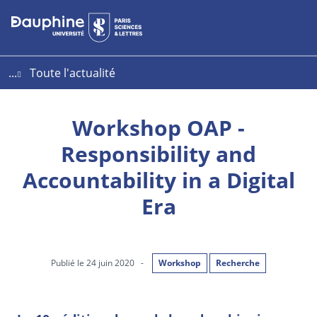
Aller
Aller
Plan
au
au
du
contenu
menu
site
...
Toute l'actualité
Workshop OAP -
Responsibility and
Accountability in a Digital
Era
Publié le 24 juin 2020
-
Workshop
Recherche