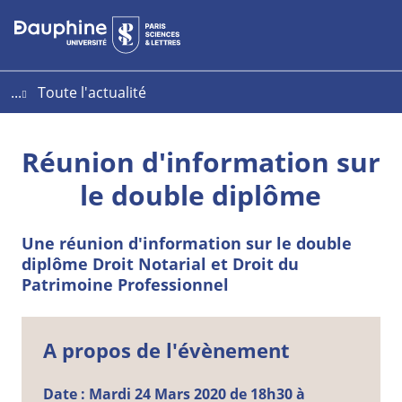
Aller
Aller
Plan
au
au
du
contenu
menu
site
...
Toute l'actualité
Réunion d'information sur
le double diplôme
Une réunion d'information sur le double
diplôme Droit Notarial et Droit du
Patrimoine Professionnel
A propos de l'évènement
Date :
Mardi
24
Mars
2020 de 18h30 à