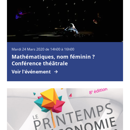
Mardi
24
Mars
2020 de 14h00 à 16h00
Mathématiques, nom féminin ?
Conférence théâtrale
Voir l'événement