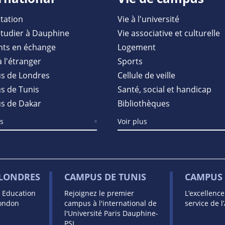
tation
Vie à l'université
étudier à Dauphine
Vie associative et culturelle
nts en échange
Logement
à l'étranger
Sports
s de Londres
Cellule de veille
 de Tunis
Santé, social et handicap
s de Dakar
Bibliothèques
us
Voir plus
 LONDRES
CAMPUS DE TUNIS
CAMPUS 
s Education
Rejoignez le premier
L’excellenc
London
campus à l'international de
service de l
l'Université Paris Dauphine-
PSL