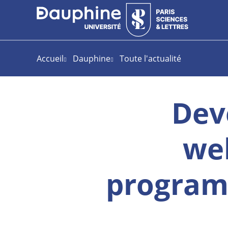
Aller
Aller
Plan
au
au
du
contenu
menu
site
Accueil
Dauphine
Toute l'actualité
Dev
we
program