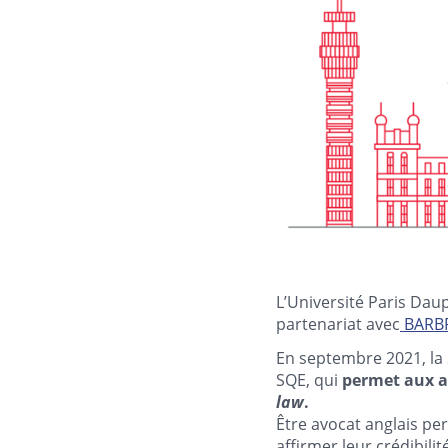
L’Université Paris Da
partenariat avec
BARBRI
En septembre 2021, la 
SQE, qui
permet aux av
law
.
Être avocat anglais pe
affirmer leur crédibili