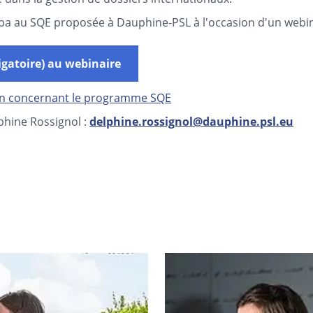
pa au SQE proposée à Dauphine-PSL à l'occasion d'un webin
ligatoire) au webinaire
on concernant le programme SQE
phine Rossignol :
delphine.rossignol@dauphine.psl.eu