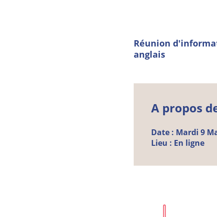
Réunion d'informat
anglais
A propos d
Date :
Mardi
9
Ma
Lieu :
En ligne