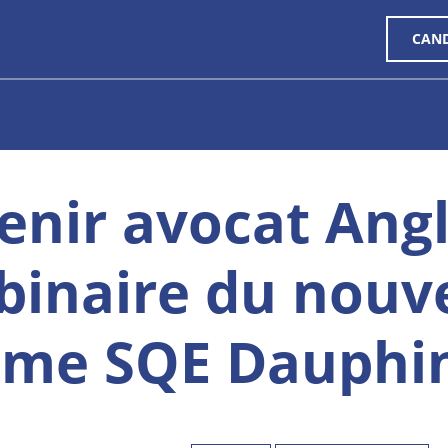
CAN
enir avocat Angla
binaire du nouv
me SQE Dauphin