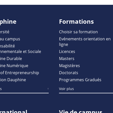
phine
Formations
rsité
Choisir sa formation
au campus
Evénements orientation en
ligne
sabilité
nnementale et Sociale
Licences
ine Durable
Masters
ine Numérique
Magistères
of Entrepreneurship
Doctorats
ion Dauphine
Programmes Gradués
us
Voir plus
rnational
Vie de campus