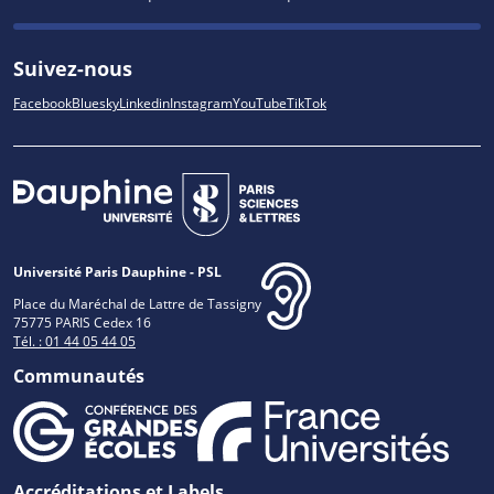
Suivez-nous
Facebook
Bluesky
Linkedin
Instagram
YouTube
TikTok
Université Paris Dauphine - PSL
Place du Maréchal de Lattre de Tassigny
75775 PARIS Cedex 16
Tél. : 01 44 05 44 05
Communautés
Accréditations et Labels