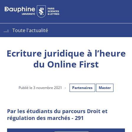
Aller
Aller
Plan
au
au
du
contenu
menu
site
...
Toute l'actualité
Ecriture juridique à l’heure
du Online First
Publié le 3 novembre 2021
-
Partenaires
Master
Par les étudiants du parcours Droit et
régulation des marchés - 291