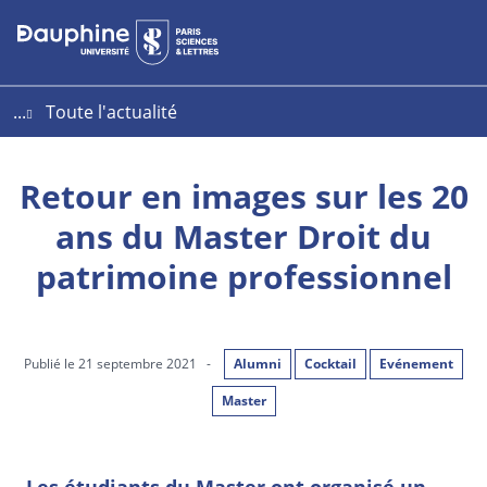
Aller
Aller
Plan
au
au
du
contenu
menu
site
...
Toute l'actualité
Retour en images sur les 20
ans du Master Droit du
patrimoine professionnel
Publié le 21 septembre 2021
-
Alumni
Cocktail
Evénement
Master