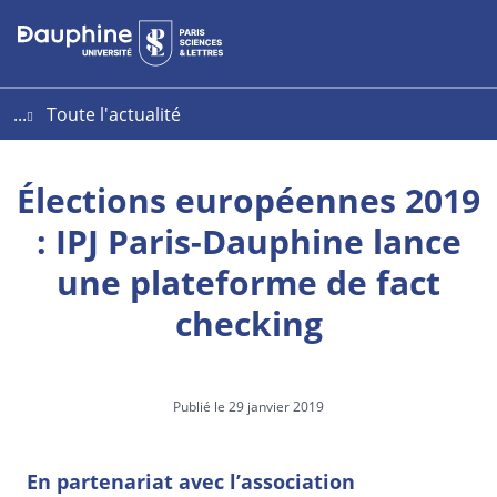
Aller
Aller
Plan
au
au
du
contenu
menu
site
...
Toute l'actualité
Élections européennes 2019
: IPJ Paris-Dauphine lance
une plateforme de fact
checking
Publié le 29 janvier 2019
En partenariat avec l’association