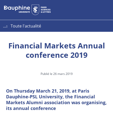
Aller
Aller
Plan
au
au
du
contenu
menu
site
...
Toute l'actualité
Financial Markets Annual
conference 2019
Publié le 26 mars 2019
On Thursday March 21, 2019, at Paris
Dauphine-PSL University, the Financial
Markets Alumni association was organising,
its annual conference