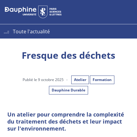
Aller
Aller
Plan
au
au
du
contenu
menu
site
...
Toute l'actualité
Fresque des déchets
Publié le 9 octobre 2025
-
Atelier
Formation
Dauphine Durable
Un atelier pour comprendre la complexité
du traitement des déchets et leur impact
sur l'environnement.