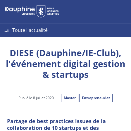
Aller
Aller
Plan
au
au
du
contenu
menu
site
...
Toute l'actualité
DIESE (Dauphine/IE-Club),
l'événement digital gestion
& startups
Publié le 8 juillet 2020
-
Master
Entrepreneuriat
Partage de best practices issues de la
collaboration de 10 startups et des