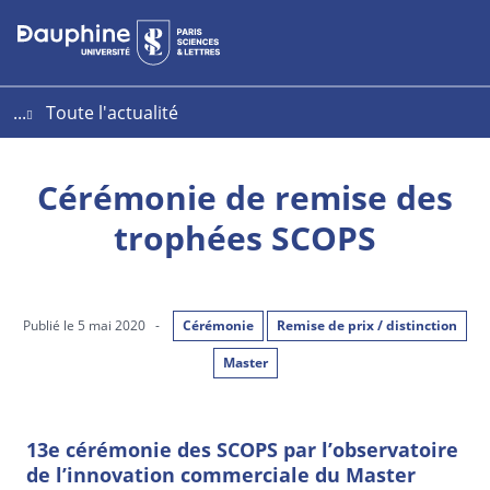
Aller
Aller
Plan
au
au
du
contenu
menu
site
...
Toute l'actualité
Cérémonie de remise des
trophées SCOPS
Publié le 5 mai 2020
-
Cérémonie
Remise de prix / distinction
Master
13e cérémonie des SCOPS par l’observatoire
de l’innovation commerciale du Master