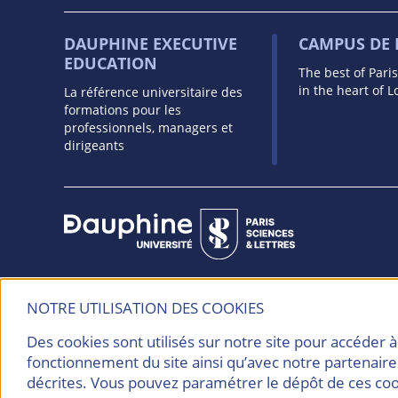
DAUPHINE EXECUTIVE
CAMPUS DE
EDUCATION
The best of Pari
in the heart of 
La référence universitaire des
formations pour les
professionnels, managers et
dirigeants
Université Paris Dauphine - PSL
NOTRE UTILISATION DES COOKIES
Place du Maréchal de Lattre de Tassigny
75775 PARIS Cedex 16
Des cookies sont utilisés sur notre site pour accéder 
Tél. : 01 44 05 44 05
fonctionnement du site ainsi qu’avec notre partenaire
décrites. Vous pouvez paramétrer le dépôt de ces coo