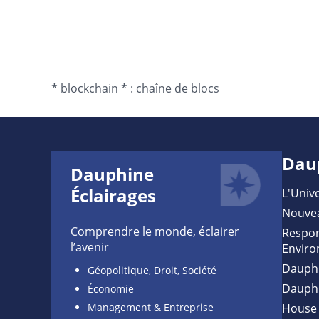
*
blockchain *
:
chaîne de blocs
Dau
Dauphine
Éclairages
L'Unive
Nouve
Comprendre le monde, éclairer
Respon
l’avenir
Enviro
Dauph
Géopolitique, Droit, Société
Dauph
Économie
Management & Entreprise
House 