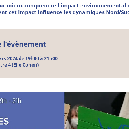
ur mieux comprendre l'impact environnemental d
t cet impact influence les dynamiques Nord/Su
e l'évènement
ars
2024 de 19h00 à 21h00
e 4 (Elie Cohen)