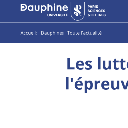
Aller
Aller
Plan
au
au
du
contenu
menu
site
Accueil
Dauphine
Toute l'actualité
Les lut
l'épreu