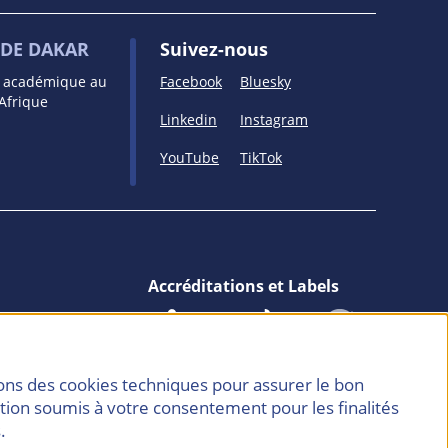
DE DAKAR
Suivez-nous
e académique au
Facebook
Bluesky
’Afrique
Linkedin
Instagram
YouTube
TikTok
Accréditations et Labels
isons des cookies techniques pour assurer le bon
ation soumis à votre consentement pour les finalités
.