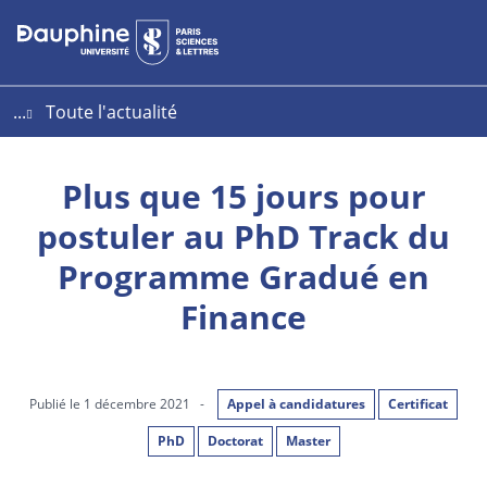
Aller
Aller
Plan
au
au
du
contenu
menu
site
...
Toute l'actualité
Plus que 15 jours pour
postuler au PhD Track du
Programme Gradué en
Finance
Publié le 1 décembre 2021
-
Appel à candidatures
Certificat
PhD
Doctorat
Master