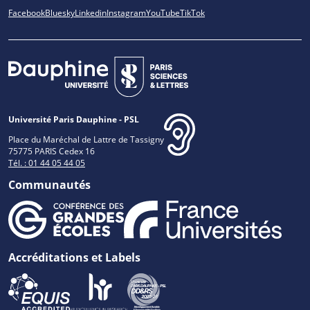
Facebook
Bluesky
Linkedin
Instagram
YouTube
TikTok
Université Paris Dauphine - PSL
Place du Maréchal de Lattre de Tassigny
75775 PARIS Cedex 16
Tél. : 01 44 05 44 05
Communautés
Accréditations et Labels