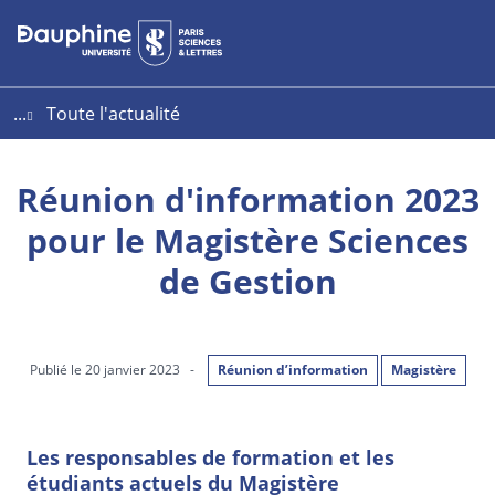
Aller
Aller
Plan
au
au
du
contenu
menu
site
...
Toute l'actualité
Réunion d'information 2023
pour le Magistère Sciences
de Gestion
Publié le 20 janvier 2023
-
Réunion d’information
Magistère
Les responsables de formation et les
étudiants actuels du Magistère