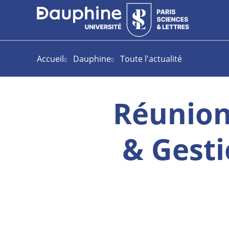
Aller
Aller
Plan
au
au
du
contenu
menu
site
Accueil
Dauphine
Toute l'actualité
Réunion
& Gesti