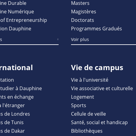
ine Durable
Masters
ine Numérique
Magistères
of Entrepreneurship
Doctorats
ion Dauphine
Programmes Gradués
us
Voir plus
rnational
Vie de campus
tation
Vie à l'université
étudier à Dauphine
Vie associative et culturelle
nts en échange
Logement
à l'étranger
Sports
s de Londres
Cellule de veille
 de Tunis
Santé, social et handicap
s de Dakar
Bibliothèques