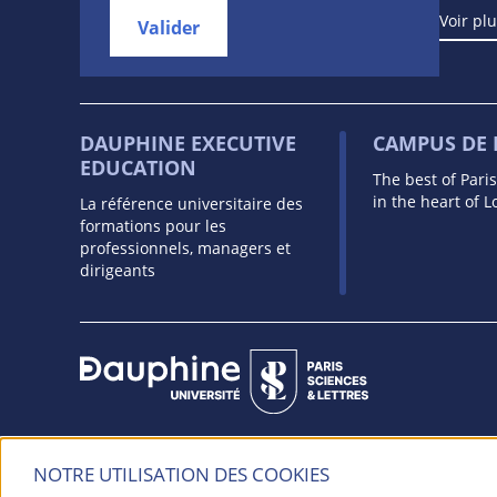
Voir pl
Valider
DAUPHINE EXECUTIVE
CAMPUS DE
EDUCATION
The best of Pari
in the heart of 
La référence universitaire des
formations pour les
professionnels, managers et
dirigeants
Université Paris Dauphine - PSL
NOTRE UTILISATION DES COOKIES
Place du Maréchal de Lattre de Tassigny