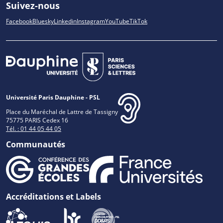
Suivez-nous
Facebook
Bluesky
Linkedin
Instagram
YouTube
TikTok
Université Paris Dauphine - PSL
Place du Maréchal de Lattre de Tassigny
75775 PARIS Cedex 16
Tél. : 01 44 05 44 05
Communautés
Accréditations et Labels