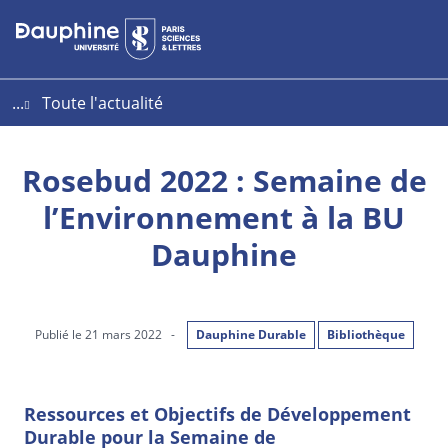
Aller
Aller
Plan
au
au
du
contenu
menu
site
...
Toute l'actualité
Rosebud 2022 : Semaine de
l’Environnement à la BU
Dauphine
Publié le 21 mars 2022
-
Dauphine Durable
Bibliothèque
Ressources et Objectifs de Développement
Durable pour la Semaine de