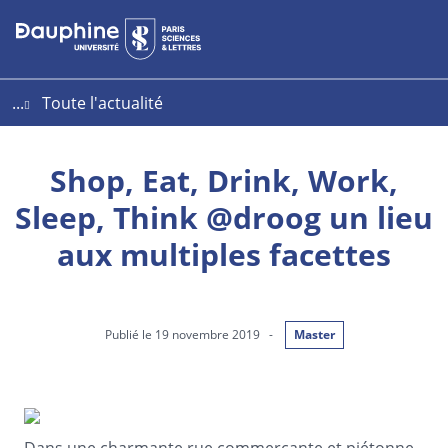
Aller
Aller
Plan
au
au
du
contenu
menu
site
...
Toute l'actualité
Shop, Eat, Drink, Work,
Sleep, Think @droog un lieu
aux multiples facettes
Publié le 19 novembre 2019
-
Master
Dans une charmante rue commerçante et piétonne,