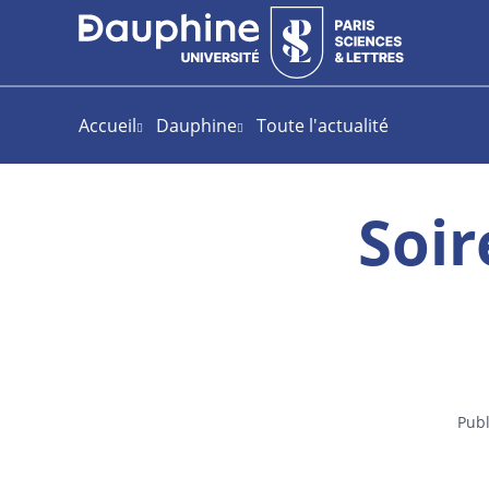
Aller
Aller
Plan
au
au
du
contenu
menu
site
Accueil
Dauphine
Toute l'actualité
Soir
Publ