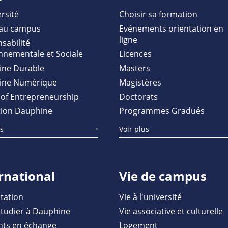
rsité
Choisir sa formation
au campus
Evénements orientation en
ligne
sabilité
nnementale et Sociale
Licences
ine Durable
Masters
ine Numérique
Magistères
of Entrepreneurship
Doctorats
ion Dauphine
Programmes Gradués
us
Voir plus
rnational
Vie de campus
tation
Vie à l'université
étudier à Dauphine
Vie associative et culturelle
nts en échange
Logement