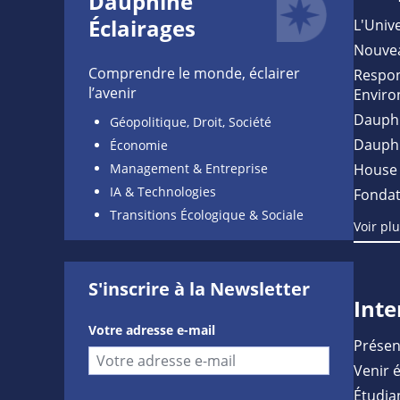
Dauphine
Éclairages
L'Unive
Nouve
Comprendre le monde, éclairer
Respon
l’avenir
Enviro
Dauph
Géopolitique, Droit, Société
Dauph
Économie
Management & Entreprise
House 
IA & Technologies
Fondat
Transitions Écologique & Sociale
Voir pl
S'inscrire à la Newsletter
Inte
Votre adresse e-mail
Présen
Venir 
Étudia