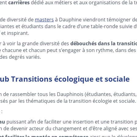
ment
carrières
dédié aux métiers et aux organisations de la t
de diversité de
masters
à Dauphine viendront témoigner de 
iantes et étudiants dans le cadre d’une table-ronde suivie
 et inspirant.
r à voir la grande diversité des
débouchés dans la transiti
 chacune et chacun peut s’engager à son rythme, dans des 
 des degrés variés.
ub Transitions écologique et sociale
n de rassembler tous les Dauphinois (étudiantes, étudiants
sés par les thématiques de la transition écologie et sociale
 :
eau
puissant afin de faciliter une insertion et une transition
 de devenir acteur du changement et d’être aligné avec ses 
 et faciliter la montée en compétence
ainsi que le dévelo