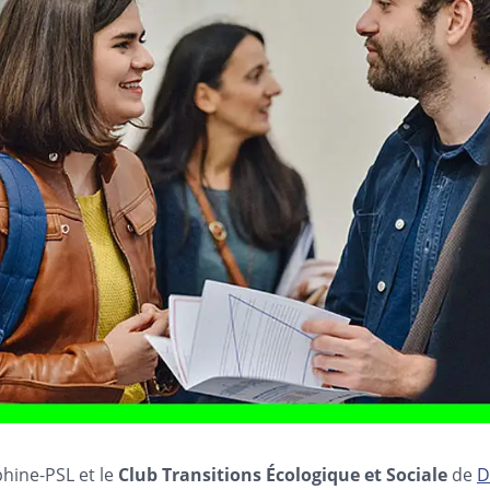
phine-PSL et le
Club Transitions Écologique et Sociale
de
D