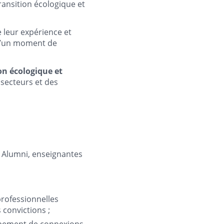
ransition écologique et
leur expérience et
 d’un moment de
on écologique et
secteurs et des
, Alumni, enseignantes
.
 professionnelles
convictions ;
ppement de connexions